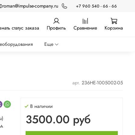
roman@impulse-company.ru
+7 960 540 - 66 - 66
знать статус заказа
Профиль
Сравнение
Корзина
реоборудования
Еще
арт.
236НЕ-1005002-05
В наличии
3500.00 руб
ш)
од