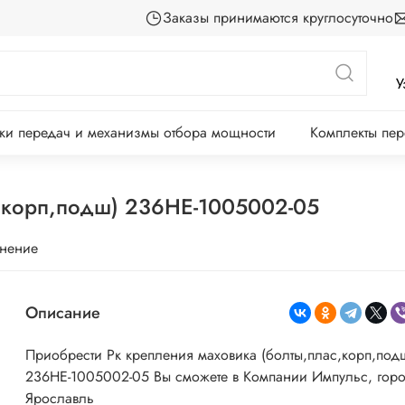
Заказы принимаются круглосуточно
У
ки передач и механизмы отбора мощности
Комплекты пе
с,корп,подш) 236НЕ-1005002-05
внение
Описание
Приобрести Рк крепления маховика (болты,плас,корп,под
236НЕ-1005002-05
Вы сможете в Компании Импульс, гор
Ярославль