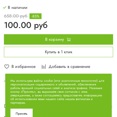
В наличии
658.00 руб
-85%
100.00 руб
В корзину
Купить в 1 клик
В избранное
Добавить в сравнение
арт.
236-1601095-Б2
Мы используем файлы cookie (или аналогичные технологии) для
персонализации содержимого и объявлений, обеспечения
работы функций социальных сетей и анализа трафика. Нажимая
кнопку «Принять», вы выражаете свое согласие с этим
утверждением, а также соглашаетесь предоставлять информацию
об использовании вами нашего сайта нашим филиалам и
партнерам.
Описание
Принять