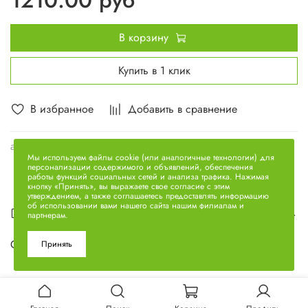
В корзину
Купить в 1 клик
В избранное
Добавить в сравнение
арт.
7511.1003110
Мы используем файлы cookie (или аналогичные технологии) для
персонализации содержимого и объявлений, обеспечения
работы функций социальных сетей и анализа трафика. Нажимая
кнопку «Принять», вы выражаете свое согласие с этим
утверждением, а также соглашаетесь предоставлять информацию
об использовании вами нашего сайта нашим филиалам и
Описание
партнерам.
Седло выпускного клапана 7511.1003110
Принять