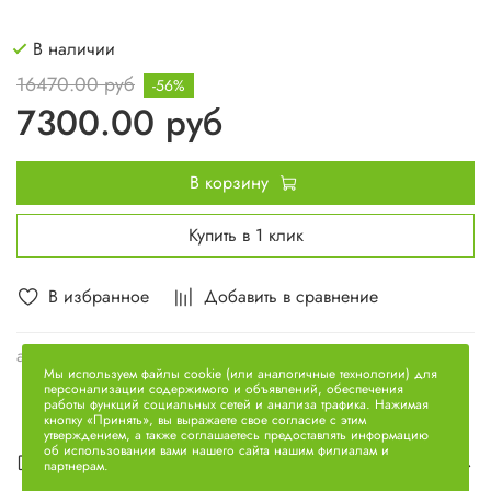
В наличии
16470.00 руб
-56%
7300.00 руб
В корзину
Купить в 1 клик
В избранное
Добавить в сравнение
арт.
8401.1004045
Мы используем файлы cookie (или аналогичные технологии) для
персонализации содержимого и объявлений, обеспечения
работы функций социальных сетей и анализа трафика. Нажимая
кнопку «Принять», вы выражаете свое согласие с этим
утверждением, а также соглашаетесь предоставлять информацию
об использовании вами нашего сайта нашим филиалам и
Описание
партнерам.