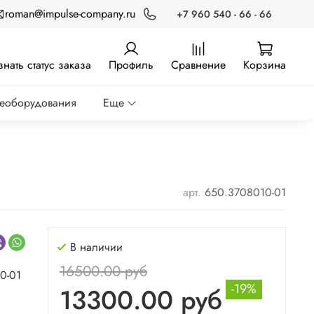
roman@impulse-company.ru
+7 960 540 - 66 - 66
знать статус заказа
Профиль
Сравнение
Корзина
реоборудования
Еще
арт.
650.3708010-01
В наличии
16500.00 руб
0-01
-19%
13300.00 руб