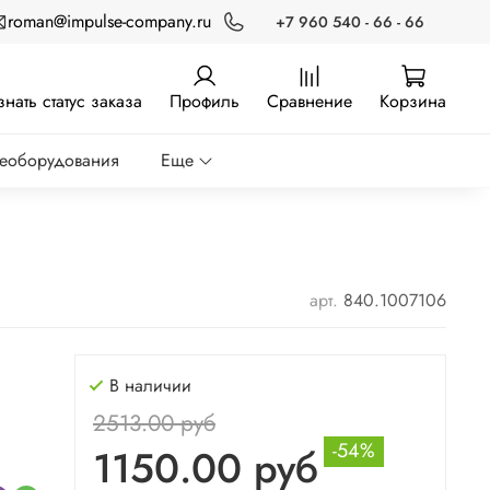
roman@impulse-company.ru
+7 960 540 - 66 - 66
знать статус заказа
Профиль
Сравнение
Корзина
реоборудования
Еще
арт.
840.1007106
В наличии
2513.00 руб
-54%
1150.00 руб