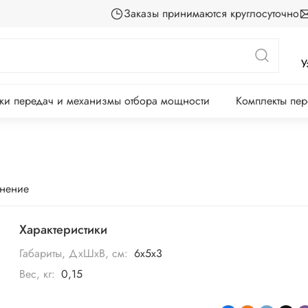
Заказы принимаются круглосуточно
У
ки передач и механизмы отбора мощности
Комплекты пе
внение
Характеристики
Габариты, ДхШхВ, см:
6х5х3
Вес, кг:
0,15