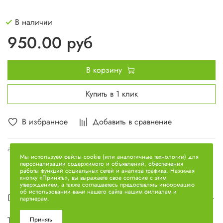
В наличии
950.00 руб
В корзину
Купить в 1 клик
В избранное
Добавить в сравнение
арт.
650.1306100
Мы используем файлы cookie (или аналогичные технологии) для
персонализации содержимого и объявлений, обеспечения
работы функций социальных сетей и анализа трафика. Нажимая
кнопку «Принять», вы выражаете свое согласие с этим
утверждением, а также соглашаетесь предоставлять информацию
об использовании вами нашего сайта нашим филиалам и
Описание
партнерам.
Термостат (86 С ) (2.15071) 650.1306100
Принять