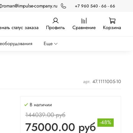
roman@impulse-company.ru
+7 960 540 - 66 - 66
знать статус заказа
Профиль
Сравнение
Корзина
реоборудования
Еще
арт.
47.1111005-10
В наличии
144039.00 руб
-48%
75000.00 руб