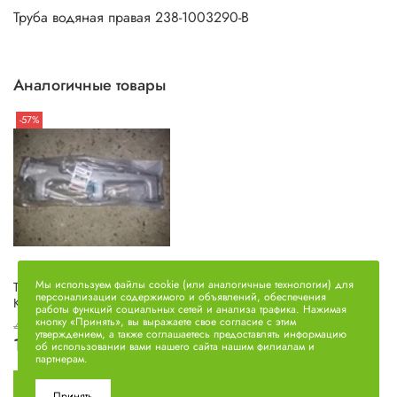
Труба водяная правая 238-1003290-В
Аналогичные товары
-57%
Мы используем файлы cookie (или аналогичные технологии) для
Труба водяная правая (под
персонализации содержимого и объявлений, обеспечения
КЭМ) 238-1003290-Д
работы функций социальных сетей и анализа трафика. Нажимая
кнопку «Принять», вы выражаете свое согласие с этим
4450 руб
утверждением, а также соглашаетесь предоставлять информацию
1900 руб
об использовании вами нашего сайта нашим филиалам и
партнерам.
Принять