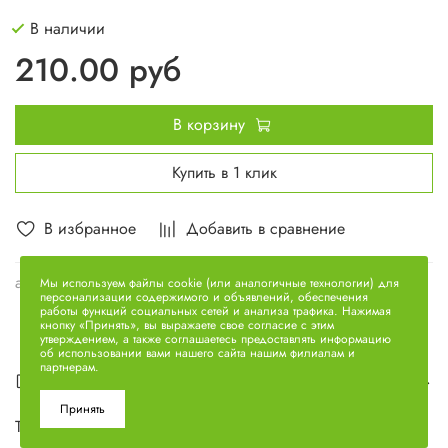
В наличии
210.00 руб
В корзину
Купить в 1 клик
В избранное
Добавить в сравнение
арт.
236-1111620
Мы используем файлы cookie (или аналогичные технологии) для
персонализации содержимого и объявлений, обеспечения
работы функций социальных сетей и анализа трафика. Нажимая
кнопку «Принять», вы выражаете свое согласие с этим
утверждением, а также соглашаетесь предоставлять информацию
об использовании вами нашего сайта нашим филиалам и
партнерам.
Описание
Принять
Трубка 236-1111620