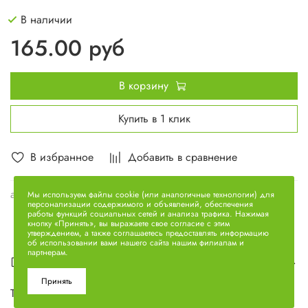
В наличии
165.00 руб
В корзину
Купить в 1 клик
В избранное
Добавить в сравнение
арт.
236-1104334
Мы используем файлы cookie (или аналогичные технологии) для
персонализации содержимого и объявлений, обеспечения
работы функций социальных сетей и анализа трафика. Нажимая
кнопку «Принять», вы выражаете свое согласие с этим
утверждением, а также соглашаетесь предоставлять информацию
об использовании вами нашего сайта нашим филиалам и
партнерам.
Описание
Принять
Трубка отводящая 236-1104334