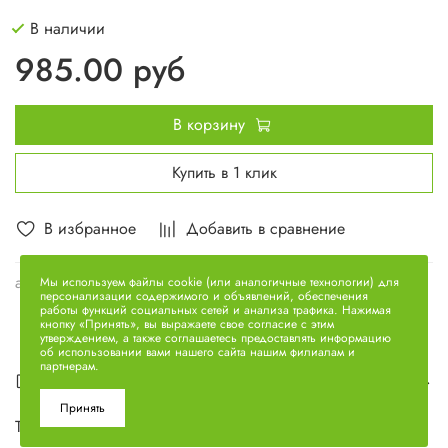
В наличии
985.00 руб
В корзину
Купить в 1 клик
В избранное
Добавить в сравнение
арт.
6581.1104422-40
Мы используем файлы cookie (или аналогичные технологии) для
персонализации содержимого и объявлений, обеспечения
работы функций социальных сетей и анализа трафика. Нажимая
кнопку «Принять», вы выражаете свое согласие с этим
утверждением, а также соглашаетесь предоставлять информацию
об использовании вами нашего сайта нашим филиалам и
партнерам.
Описание
Принять
Трубка пластик 6581.1104422-40