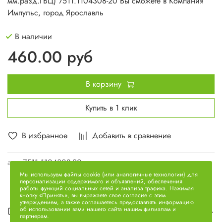
мм.разд.ГБЦ) 7511.1104308-20 Вы сможете в Компания
Импульс, город Ярославль
В наличии
460.00 руб
В корзину
Купить в 1 клик
В избранное
Добавить в сравнение
арт.
7511.1104308-20
Мы используем файлы cookie (или аналогичные технологии) для
персонализации содержимого и объявлений, обеспечения
работы функций социальных сетей и анализа трафика. Нажимая
кнопку «Принять», вы выражаете свое согласие с этим
утверждением, а также соглашаетесь предоставлять информацию
Описание
об использовании вами нашего сайта нашим филиалам и
партнерам.