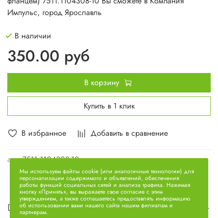
фланцем) 7511.1104308-10 Вы сможете в Компания
Импульс, город Ярославль
В наличии
350.00 руб
В корзину
Купить в 1 клик
В избранное
Добавить в сравнение
арт.
7511.1104308-10
Мы используем файлы cookie (или аналогичные технологии) для
персонализации содержимого и объявлений, обеспечения
работы функций социальных сетей и анализа трафика. Нажимая
кнопку «Принять», вы выражаете свое согласие с этим
утверждением, а также соглашаетесь предоставлять информацию
Описание
об использовании вами нашего сайта нашим филиалам и
партнерам.