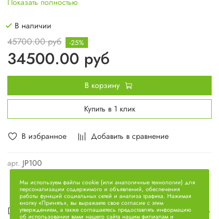
Показать полностью
В наличии
45700.00 руб
-25%
34500.00 руб
В корзину
Купить в 1 клик
В избранное
Добавить в сравнение
арт.
JP100
Мы используем файлы cookie (или аналогичные технологии) для
персонализации содержимого и объявлений, обеспечения
работы функций социальных сетей и анализа трафика. Нажимая
кнопку «Принять», вы выражаете свое согласие с этим
Описание
утверждением, а также соглашаетесь предоставлять информацию
об использовании вами нашего сайта нашим филиалам и