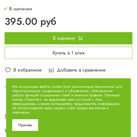
В наличии
395.00 руб
В корзину
Купить в 1 клик
В избранное
Добавить в сравнение
арт.
8.8716
Мы используем файлы cookie (или аналогичные технологии) для
персонализации содержимого и объявлений, обеспечения
работы функций социальных сетей и анализа трафика. Нажимая
кнопку «Принять», вы выражаете свое согласие с этим
утверждением, а также соглашаетесь предоставлять информацию
об использовании вами нашего сайта нашим филиалам и
партнерам.
Описание
Принять
Уплотнение торцевое ААНU 19Х40 8.8716