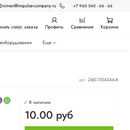
roman@impulse-company.ru
+7 960 540 - 66 - 66
знать статус заказа
Профиль
Сравнение
Корзина
реоборудования
Еще
арт.
240-1104344-А
В наличии
10.00 руб