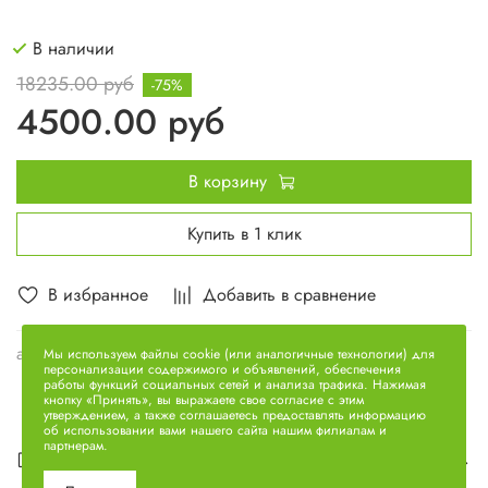
В наличии
18235.00 руб
-75%
4500.00 руб
В корзину
Купить в 1 клик
В избранное
Добавить в сравнение
арт.
7601.1006015
Мы используем файлы cookie (или аналогичные технологии) для
персонализации содержимого и объявлений, обеспечения
работы функций социальных сетей и анализа трафика. Нажимая
кнопку «Принять», вы выражаете свое согласие с этим
утверждением, а также соглашаетесь предоставлять информацию
об использовании вами нашего сайта нашим филиалам и
партнерам.
Описание