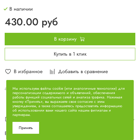
В наличии
430.00 руб
В корзину
Купить в 1 клик
В избранное
Добавить в сравнение
арт.
236-1601108-Б
Мы используем файлы cookie (или аналогичные технологии) для
персонализации содержимого и объявлений, обеспечения
работы функций социальных сетей и анализа трафика. Нажимая
кнопку «Принять», вы выражаете свое согласие с этим
утверждением, а также соглашаетесь предоставлять информацию
об использовании вами нашего сайта нашим филиалам и
партнерам.
Описание
Принять
Вилка рычага 236-1601108-Б