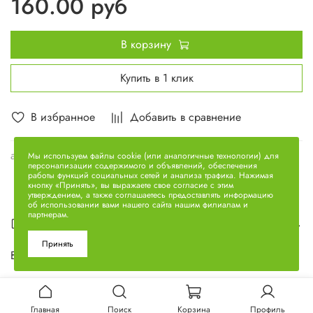
160.00 руб
В корзину
Купить в 1 клик
В избранное
Добавить в сравнение
арт.
650.1004058
Мы используем файлы cookie (или аналогичные технологии) для
персонализации содержимого и объявлений, обеспечения
работы функций социальных сетей и анализа трафика. Нажимая
кнопку «Принять», вы выражаете свое согласие с этим
утверждением, а также соглашаетесь предоставлять информацию
об использовании вами нашего сайта нашим филиалам и
партнерам.
Описание
Принять
Вкладыш шатунный верхний 650.1004058
Главная
Поиск
Корзина
Профиль