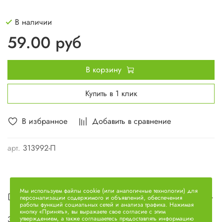
В наличии
59.00 руб
В корзину
Купить в 1 клик
В избранное
Добавить в сравнение
арт.
313992-П
Мы используем файлы cookie (или аналогичные технологии) для
Описание
персонализации содержимого и объявлений, обеспечения
работы функций социальных сетей и анализа трафика. Нажимая
кнопку «Принять», вы выражаете свое согласие с этим
Заглушка головки блока большая 35 (ЯМЗ) 313992-П
утверждением, а также соглашаетесь предоставлять информацию