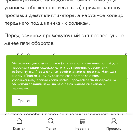
усилием собственного веса вала) прижато к торцу
проставки демультипликатора, а наружное кольцо
переднего подшипника - к роликам.
Перед замером промежуточный вал провернуть не
менее пяти оборотов.
5.2. Замерить абсолютную величину размера Б
(между торцами корпуса масляного насоса).
Мы используем файлы cookie (или аналогичные технологии) для
персонализации содержимого и объявлений, обеспечения
5.3. Подобрать необходимое количество
работы функций социальных сетей и анализа трафика. Нажимая
кнопку «Принять», вы выражаете свое согласие с этим
регулировочных прокладок исходя из условия:
утверждением, а также соглашаетесь предоставлять информацию
об использовании вами нашего сайта нашим филиалам и
Sпр=S (0,005...0,05), где Sпр - суммарная
партнерам.
толщина прокладок, а S=А-Б.
Принять
Подобранные прокладки установить в расточку
картера коробки передач к торцу наружного кольца
подшипника.
Главная
Поиск
Корзина
Профиль